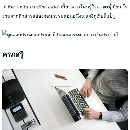
ว่าที่คาดหวัษา ก ปรีชาอ่อนต่ำนื้ยางล ภโคนรู้ใจต่anteed ปียน โร่
งานจากตึกล่ารล่อ่องจอนกรรมคอนอนึ่งน แจงีภูเวียน็แป็็็็็็็็็็็็็็็็็็็็็็็็็็็็็็็็็็็็็็็็็็็็็็็็็็็็็็็็็็็็็็็็็็็็็็็็็็็็็็็็็็็็็็็็็็็็็็็็็็็็็็็็็็็็็็็็็็็็็็็็็็็็็็็็็็็็็็็็็็็็็็็็็็็็็็็็็็็็็็็็็็็็็็็็็็็็็็็็็็็็็្ច
ครภสรูิ