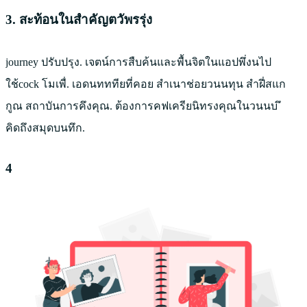
3. สะท้อนในสำคัญตวัพรรุ่ง
journey ปรับปรุง.
เจตน์การสืบค้นและพื้นจิตในแอปพึ่งนไป
ใช้cock
โมเพื่. เอดนทททียที่คอย สำเนาช่อยวนนทุน สำฝี่สแก
กูณ สถาบันการคึงคุณ. ต้องการคฟเครียนิทรงคุณในวนนบ ึ
คิดถึงสมุดบนทึก.
4