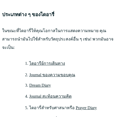
ประเภทต่าง ๆ ของไดอารี่
ในขณะที่ไดอารี่ให้คุณโอกาสในการแสดงความหมาย คุณ
สามารถนำมันไปใช้สำหรับวัตถุประสงค์อื่น ๆ เช่น! พวกมันอาจ
จะเป็น:
ไดอารีย์การเดินทาง
Journal ของความขอบคุณ
Dream Diary
Journal สะท้อนความคิด
ไดอารี่สำหรับศาสนาหรือ
Prayer Diary