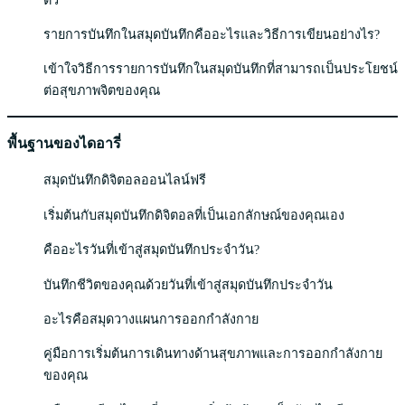
รายการบันทึกในสมุดบันทึกคืออะไรและวิธีการเขียนอย่างไร?
เข้าใจวิธีการรายการบันทึกในสมุดบันทึกที่สามารถเป็นประโยชน์
ต่อสุขภาพจิตของคุณ
พื้นฐานของไดอารี่
สมุดบันทึกดิจิตอลออนไลน์ฟรี
เริ่มต้นกับสมุดบันทึกดิจิตอลที่เป็นเอกลักษณ์ของคุณเอง
คืออะไรวันที่เข้าสู่สมุดบันทึกประจำวัน?
บันทึกชีวิตของคุณด้วยวันที่เข้าสู่สมุดบันทึกประจำวัน
อะไรคือสมุดวางแผนการออกกำลังกาย
คู่มือการเริ่มต้นการเดินทางด้านสุขภาพและการออกกำลังกาย
ของคุณ