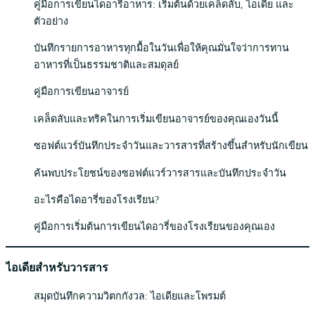
คู่มือการเขียนไดอารี่อาหาร: เริ่มต้นด้วยเคล็ดลับ, ไอเดีย และ
ตัวอย่าง
บันทึกรายการอาหารทุกมื้อในวันเพื่อให้คุณมั่นใจว่าการทาน
อาหารที่เป็นธรรมชาติและสมดุลย์
คู่มือการเขียนอาจารย์
เคล็ดลับและทริคในการเริ่มเขียนอาจารย์ของคุณเองวันนี้
ซอฟต์แวร์บันทึกประจำวันและวารสารที่สร้างขึ้นสำหรับนักเขียน
ค้นพบประโยชน์ของซอฟต์แวร์วารสารและบันทึกประจำวัน
อะไรคือไดอารี่ของโรงเรียน?
คู่มือการเริ่มต้นการเขียนไดอารี่ของโรงเรียนของคุณเอง
ไอเดียสำหรับวารสาร
สมุดบันทึกความวิตกกังวล: ไอเดียและโพรมต์