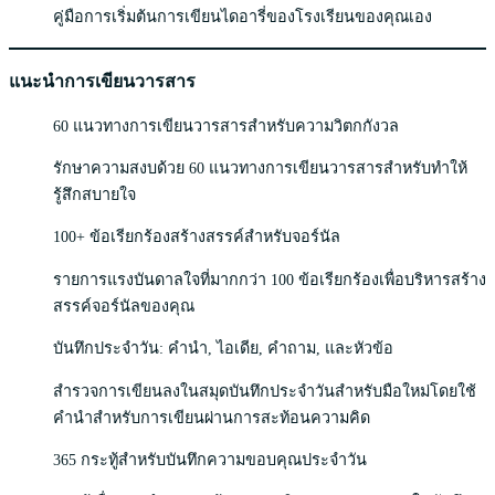
คู่มือการเริ่มต้นการเขียนไดอารี่ของโรงเรียนของคุณเอง
แนะนำการเขียนวารสาร
60 แนวทางการเขียนวารสารสำหรับความวิตกกังวล
รักษาความสงบด้วย 60 แนวทางการเขียนวารสารสำหรับทำให้
รู้สึกสบายใจ
100+ ข้อเรียกร้องสร้างสรรค์สำหรับจอร์นัล
รายการแรงบันดาลใจที่มากกว่า 100 ข้อเรียกร้องเพื่อบริหารสร้าง
สรรค์จอร์นัลของคุณ
บันทึกประจำวัน: คำนำ, ไอเดีย, คำถาม, และหัวข้อ
สำรวจการเขียนลงในสมุดบันทึกประจำวันสำหรับมือใหม่โดยใช้
คำนำสำหรับการเขียนผ่านการสะท้อนความคิด
365 กระทู้สำหรับบันทึกความขอบคุณประจำวัน