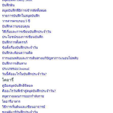
บันทึกฝัน
สมุดบันทึกที่มีการเข้ารหัสทั้งหมด
รายการบันทึกในสมุดบันทึก
วารสารครบรอบ 5 ปี
บันทึกความขอบคุณ
วิธีเริ่มและการเขียนบันทึกประจำวัน
ประโยชน์ของการเขียนบันทึก
บันทึกการตั้งครรภ์
ข้อตั้งเรื่องบันทึกประจำวัน
บันทึกสะท้อนความคิด
การนอนหลับและการเดินทางแก้ปัญหาภาวะนอนไม่หลับ
บันทึกการเดินทาง
ประเภทของ Journal
วันนี้คืออะไรในบันทึกประจำวัน?
ไดอารี่
คู่มือสมุดบันทึกดิจิตอล
คืออะไรวันที่เข้าสู่สมุดบันทึกประจำวัน?
สมุดวางแผนการออกกำลังกาย
ไดอารี่อาหาร
วิธีการเริ่มต้นและเขียนอาจารย์
ซอฟต์แวร์บันทึกประจำวัน