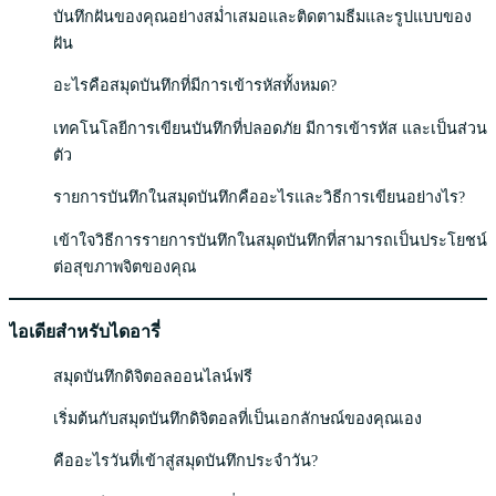
บันทึกฝันของคุณอย่างสม่ำเสมอและติดตามธีมและรูปแบบของ
ฝัน
อะไรคือสมุดบันทึกที่มีการเข้ารหัสทั้งหมด?
เทคโนโลยีการเขียนบันทึกที่ปลอดภัย มีการเข้ารหัส และเป็นส่วน
ตัว
รายการบันทึกในสมุดบันทึกคืออะไรและวิธีการเขียนอย่างไร?
เข้าใจวิธีการรายการบันทึกในสมุดบันทึกที่สามารถเป็นประโยชน์
ต่อสุขภาพจิตของคุณ
ไอเดียสำหรับไดอารี่
สมุดบันทึกดิจิตอลออนไลน์ฟรี
เริ่มต้นกับสมุดบันทึกดิจิตอลที่เป็นเอกลักษณ์ของคุณเอง
คืออะไรวันที่เข้าสู่สมุดบันทึกประจำวัน?