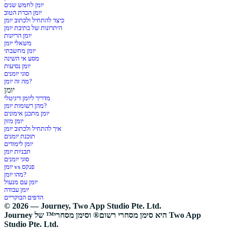
יומן לחמש שנים
יומן הכרת הטוב
כיצד להתחיל ולכתוב יומן
היתרונות של כתיבת יומן
יומן הריונות
משאלי יומן
יומן מחשבתי
מסע אי השינה
יומן נסיעות
סוגי יומנים
מה זה יומן?
יומן
מדריך ליומן דיגיטלי
מהן רשומות יומן?
יומן מתכנן אימונים
יומן מזון
איך להתחיל ולכתוב יומן
תוכנת יומנים
יומן לימודים
תבניות יומן
סוגי יומנים
יומן vs פנקס
מהו יומן?
יומן עם מנעול
יומן עבודה
הדפים הבוקריים
© 2026 — Journey, Two App Studio Pte. Ltd.
Journey היא סימן מסחרי רשום® וסימן מסחרי™ של Two App
Studio Pte. Ltd.