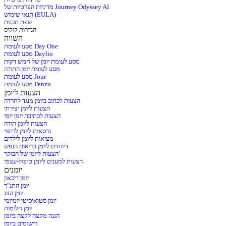
מדיניות הפרטיות של Journey Odyssey AI
תנאי שימוש (EULA)
שפת תכנות
הגדרות קוקיס
השווה
מסע לעומת Day One
מסע לעומת Daylio
מסע לעומת יומן של חמש דקות
מסע לעומת יומן התודה
מסע לעומת Jour
מסע לעומת Penzu
הצעות ליומן
הצעות לכתוב ביומן מנגד לחרדה
הצעות ליומן יצירתי
הצעות לכתיבת יומן יומי
הצעות ליומן תודה
גרסאות ליומן לריפוי
מציאות ליומן לילדים
דיווחים ליומן בריאות הנפש
הצעות ליומן של הבוקר'
הצעות למענים ליומן טיפול-עצמי
יומנים
יומן דיכאון
יומן התנ"ך
יומן הזוג
יומן סטואיסיטי יומיומי
יומן חלומות
הגנה מקצה לקצה ביומן
רישומים ביומן