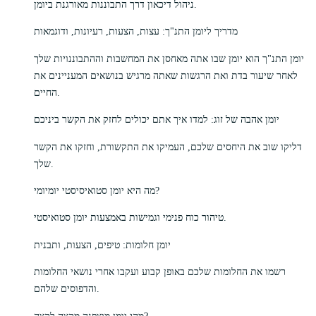
ניהול דיכאון דרך התבוננות מאורגנת ביומן.
מדריך ליומן התנ"ך: עצות, הצעות, רעיונות, ודוגמאות
יומן התנ"ך הוא יומן שבו אתה מאחסן את המחשבות וההתבוננויות שלך
לאחר שיעור בדת ואת הרגשות שאתה מרגיש בנושאים המעניינים את
החיים.
יומן אהבה של זוג: למדו איך אתם יכולים לחזק את הקשר ביניכם
דליקו שוב את היחסים שלכם, העמיקו את התקשורת, וחזקו את הקשר
שלך.
מה היא יומן סטואיסיסטי יומיומי?
טיהור כוח פנימי וגמישות באמצעות יומן סטואיסטי.
יומן חלומות: טיפים, הצעות, ותבנית
רשמו את החלומות שלכם באופן קבוע ועקבו אחרי נושאי החלומות
והדפוסים שלהם.
מהי יומן מוצפנה מקצה לקצה?