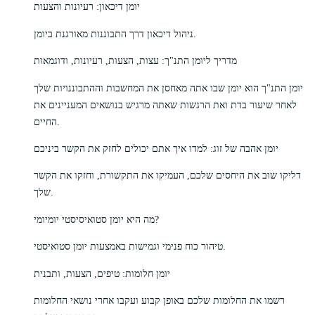
יומן דיכאון: רעיונות והצעות
ניהול דיכאון דרך התבוננות מאורגנת ביומן.
מדריך ליומן התנ"ך: עצות, הצעות, רעיונות, ודוגמאות
יומן התנ"ך הוא יומן שבו אתה מאחסן את המחשבות וההתבוננויות שלך
לאחר שיעור בדת ואת הרגשות שאתה מרגיש בנושאים המעניינים את
החיים.
יומן אהבה של זוג: למדו איך אתם יכולים לחזק את הקשר ביניכם
דליקו שוב את היחסים שלכם, העמיקו את התקשורת, וחזקו את הקשר
שלך.
מה היא יומן סטואיסיסטי יומיומי?
טיהור כוח פנימי וגמישות באמצעות יומן סטואיסטי.
יומן חלומות: טיפים, הצעות, ותבנית
רשמו את החלומות שלכם באופן קבוע ועקבו אחרי נושאי החלומות