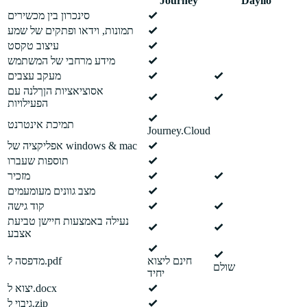
Journey
Daylio
סינכרון בין מכשירים
תמונות, וידאו ופתקים של שמע
עיצוב טקסט
מידע מרחבי של המשתמש
מעקב עצבים
אסוציאציות הןךלנה עם
הפעילויות
תמיכת אינטרנט
Journey.Cloud
אפליקציה של windows & mac
תוספות שעברו
מזכיר
מצב גוונים מעומעמים
קוד גישה
נעילה באמצעות חיישן טביעת
אצבע
חינם ליצוא
מדפסה ל.pdf
שולם
יחיד
יצוא ל.docx
גיבוי ל.zip