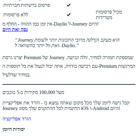
פרסום ברשתות חברתיות
מכיל פרסומות
ללא פרסומות
מטרידות
אין זמן כמו ההווה - החלף מ-Daylio ל-Journey היום!
נסה זאת היום
Journey הוא מעקב הןךלנה מרובי התכונות יותר ולעומת
זאת זול יותר בהשוואה ל- Daylio.
יצרנו גרסת Premium של Journey שמספקת תמורה למחיר, זולה ונגישה.
עם רכישה בודדה, אתה יכול לנעול את כל תוספות ה-Premium המרגשות
במחיר שדלעיל.
מעל 100,000 סקירות ב-5 כוכבים
קבל גישה ליומן שלך מכל מקום שאתה נמצא בו - הורד את אפליקציית
Journey החינמית לכל ההתקנים שלך מסוג iOS ו-Android היום!
הורד אפליקציה
יסודות היומן