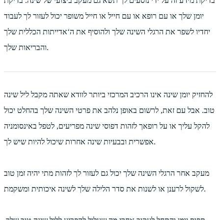
בדיקת מידע זה על ידי נוסעים לך תשא גם מעקב ביצועי של שינה. בדיקת
יומן שלך או עם רופא או עם חייל או חייל משופר יכול לעזור לך לעבוד
יחדיו לשפר את הרגלי השינה שלך ולהוסיף את ה‘אדייתות הכללית שלך
והבריאות שלך.
להחזיק יומן שינה אינו הרכיב המרכזי ביותר לוודא שאתה מקבל ליל שינה
טוב. אבל עם זאת, לרשום באופן נלהב את פרטי השינה שלך בהחלט יכול
להקל עליך או על רופאך לזהות דפוסי שינה מפריעים, לטפל באינסומניה
אפשרית ובבעיות שינה אחרות שיכול להיות שיש לך.
מעקב אחר הרגלי השינה שלך יכול גם לעזור לך לזהות מתי יהיה זמן טוב
לשקול לרענן או לשנות את סדר הלילה שלך לשינה איכותית ומשקמת.