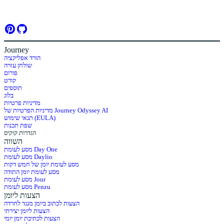
Journey
הורד אפליקציה
שולחן עזרה
פורום
קורט
תוספים
בלוג
מדיניות פרטיות
מדיניות הפרטיות של Journey Odyssey AI
תנאי שימוש (EULA)
שפת תכנות
הגדרות קוקיס
השווה
מסע לעומת Day One
מסע לעומת Daylio
מסע לעומת יומן של חמש דקות
מסע לעומת יומן התודה
מסע לעומת Jour
מסע לעומת Penzu
הצעות ליומן
הצעות לכתוב ביומן מנגד לחרדה
הצעות ליומן יצירתי
הצעות לכתיבת יומן יומי