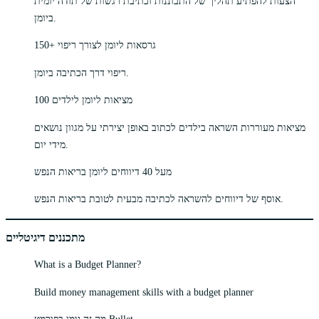
הצעות להפתיע תהליך של התבוננות וכתיבת רגשות של תודה יומית
ביומן.
150+ גרסאות ליומן לצורך ריפוי
ריפוי דרך הכתיבה ביומן.
100 מציאות ליומן לילדים
מציאות מעוררות השראה בילדים לכתוב באופן יצירתי על מגוון נושאים
מידי יום.
מעל 40 דיווחים ליומן בריאות הנפש
אוסף של דיווחים להשראה לכתיבה מבעית לטובת בריאות הנפש.
מתכננים דיגיטליים
What is a Budget Planner?
Build money management skills with a budget planner