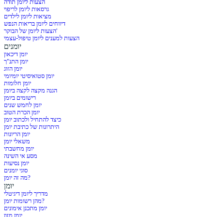
הצעות ליומן תודה
גרסאות ליומן לריפוי
מציאות ליומן לילדים
דיווחים ליומן בריאות הנפש
הצעות ליומן של הבוקר'
הצעות למענים ליומן טיפול-עצמי
יומנים
יומן דיכאון
יומן התנ"ך
יומן הזוג
יומן סטואיסיטי יומיומי
יומן חלומות
הגנה מקצה לקצה ביומן
רישומים ביומן
יומן לחמש שנים
יומן הכרת הטוב
כיצד להתחיל ולכתוב יומן
היתרונות של כתיבת יומן
יומן הריונות
משאלי יומן
יומן מחשבתי
מסע אי השינה
יומן נסיעות
סוגי יומנים
מה זה יומן?
יומן
מדריך ליומן דיגיטלי
מהן רשומות יומן?
יומן מתכנן אימונים
יומן מזון