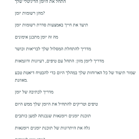
התחל את היומן הדיגיטלי שלך
מהן רשומות יומן?
תיעד את חייך באמצעות סדרת רשומות יומן
מה זה יומן מתכנן אימונים
מדריך להתחלת המסלול שלך לבריאות וכושר
מדריך ליומן מזון: התחל עם טיפים, רעיונות ודוגמאות
שמור תיעוד של כל הארוחות שלך במהלך היום כדי להבטיח דיאטת טבע
מאוזנת.
מדריך לכתיבה של יומן
טיפים וטריקים להתחיל את היומן שלך ממש היום
תוכנת יומנים ויומנאות שנבנתה למען כותבים
גלה את היתרונות של תוכנת יומנים ויומנאות