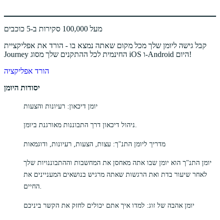
מעל 100,000 סקירות ב-5 כוכבים
קבל גישה ליומן שלך מכל מקום שאתה נמצא בו - הורד את אפליקציית
Journey החינמית לכל ההתקנים שלך מסוג iOS ו-Android היום!
הורד אפליקציה
יסודות היומן
יומן דיכאון: רעיונות והצעות
ניהול דיכאון דרך התבוננות מאורגנת ביומן.
מדריך ליומן התנ"ך: עצות, הצעות, רעיונות, ודוגמאות
יומן התנ"ך הוא יומן שבו אתה מאחסן את המחשבות וההתבוננויות שלך
לאחר שיעור בדת ואת הרגשות שאתה מרגיש בנושאים המעניינים את
החיים.
יומן אהבה של זוג: למדו איך אתם יכולים לחזק את הקשר ביניכם