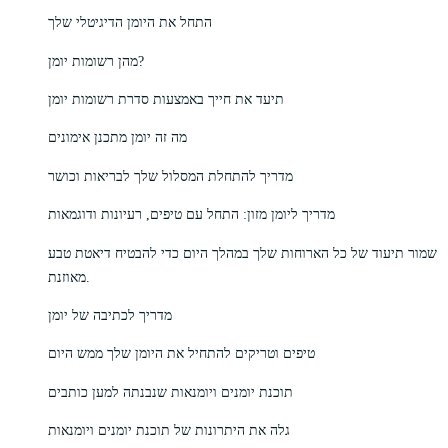
התחל את היומן הדיגיטלי שלך
מהן רשומות יומן?
תיעד את חייך באמצעות סדרת רשומות יומן
מה זה יומן מתכנן אימונים
מדריך להתחלת המסלול שלך לבריאות וכושר
מדריך ליומן מזון: התחל עם טיפים, רעיונות ודוגמאות
שמור תיעוד של כל הארוחות שלך במהלך היום כדי להבטיח דיאטת טבע
מאוזנת.
מדריך לכתיבה של יומן
טיפים וטריקים להתחיל את היומן שלך ממש היום
תוכנת יומנים ויומנאות שנבנתה למען כותבים
גלה את היתרונות של תוכנת יומנים ויומנאות