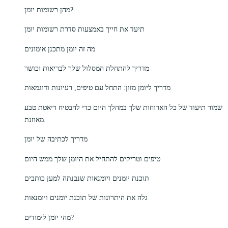
מהן רשומות יומן?
תיעד את חייך באמצעות סדרת רשומות יומן
מה זה יומן מתכנן אימונים
מדריך להתחלת המסלול שלך לבריאות וכושר
מדריך ליומן מזון: התחל עם טיפים, רעיונות ודוגמאות
שמור תיעוד של כל הארוחות שלך במהלך היום כדי להבטיח דיאטת טבע
מאוזנת.
מדריך לכתיבה של יומן
טיפים וטריקים להתחיל את היומן שלך ממש היום
תוכנת יומנים ויומנאות שנבנתה למען כותבים
גלה את היתרונות של תוכנת יומנים ויומנאות
מהי יומן לימודים?