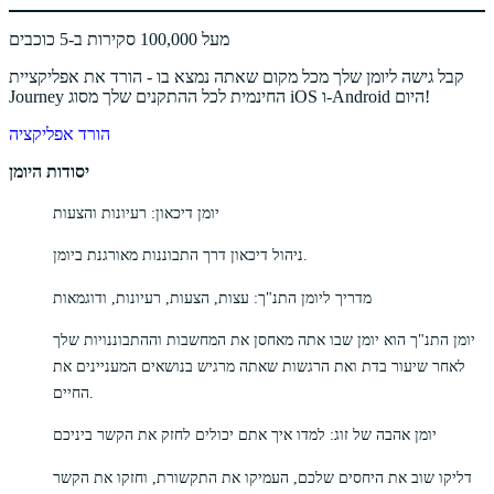
מעל 100,000 סקירות ב-5 כוכבים
קבל גישה ליומן שלך מכל מקום שאתה נמצא בו - הורד את אפליקציית
Journey החינמית לכל ההתקנים שלך מסוג iOS ו-Android היום!
הורד אפליקציה
יסודות היומן
יומן דיכאון: רעיונות והצעות
ניהול דיכאון דרך התבוננות מאורגנת ביומן.
מדריך ליומן התנ"ך: עצות, הצעות, רעיונות, ודוגמאות
יומן התנ"ך הוא יומן שבו אתה מאחסן את המחשבות וההתבוננויות שלך
לאחר שיעור בדת ואת הרגשות שאתה מרגיש בנושאים המעניינים את
החיים.
יומן אהבה של זוג: למדו איך אתם יכולים לחזק את הקשר ביניכם
דליקו שוב את היחסים שלכם, העמיקו את התקשורת, וחזקו את הקשר