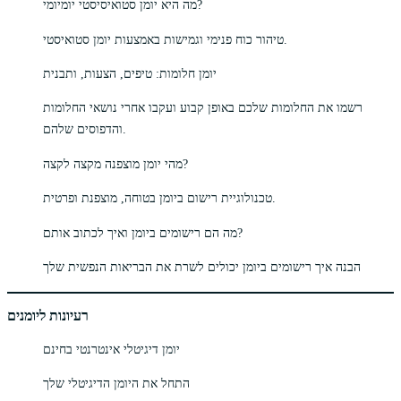
מה היא יומן סטואיסיסטי יומיומי?
טיהור כוח פנימי וגמישות באמצעות יומן סטואיסטי.
יומן חלומות: טיפים, הצעות, ותבנית
רשמו את החלומות שלכם באופן קבוע ועקבו אחרי נושאי החלומות
והדפוסים שלהם.
מהי יומן מוצפנה מקצה לקצה?
טכנולוגיית רישום ביומן בטוחה, מוצפנת ופרטית.
מה הם רישומים ביומן ואיך לכתוב אותם?
הבנה איך רישומים ביומן יכולים לשרת את הבריאות הנפשית שלך
רעיונות ליומנים
יומן דיגיטלי אינטרנטי בחינם
התחל את היומן הדיגיטלי שלך