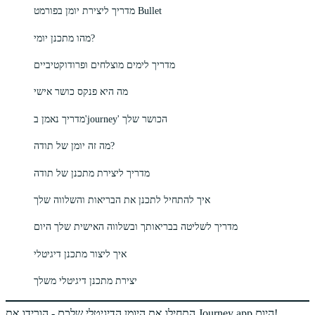
מדריך ליצירת יומן בפורמט Bullet
מהו מתכנן יומי?
מדריך לימים מוצלחים ופרודוקטיביים
מה היא פנקס כושר אישי
מדריך נאמן ב'journey' הכושר שלך
מה זה יומן של תודה?
מדריך ליצירת מתכנן של תודה
איך להתחיל לתכנן את הבריאות והשלווה שלך
מדריך לשליטה בבריאותך ובשלווה האישית שלך היום
איך ליצור מתכנן דיגיטלי
יצירת מתכנן דיגיטלי משלך
התחילו את היומן הדיגיטלי שלכם - הורידו את Journey app היום!