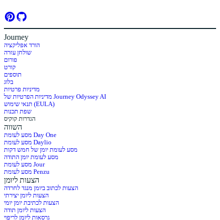
Journey
הורד אפליקציה
שולחן עזרה
פורום
קורט
תוספים
בלוג
מדיניות פרטיות
מדיניות הפרטיות של Journey Odyssey AI
תנאי שימוש (EULA)
שפת תכנות
הגדרות קוקיס
השווה
מסע לעומת Day One
מסע לעומת Daylio
מסע לעומת יומן של חמש דקות
מסע לעומת יומן התודה
מסע לעומת Jour
מסע לעומת Penzu
הצעות ליומן
הצעות לכתוב ביומן מנגד לחרדה
הצעות ליומן יצירתי
הצעות לכתיבת יומן יומי
הצעות ליומן תודה
גרסאות ליומן לריפוי