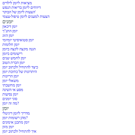
מציאות ליומן לילדים
דיווחים ליומן בריאות הנפש
הצעות ליומן של הבוקר'
הצעות למענים ליומן טיפול-עצמי
יומנים
יומן דיכאון
יומן התנ"ך
יומן הזוג
יומן סטואיסיטי יומיומי
יומן חלומות
הגנה מקצה לקצה ביומן
רישומים ביומן
יומן לחמש שנים
יומן הכרת הטוב
כיצד להתחיל ולכתוב יומן
היתרונות של כתיבת יומן
יומן הריונות
משאלי יומן
יומן מחשבתי
מסע אי השינה
יומן נסיעות
סוגי יומנים
מה זה יומן?
יומן
מדריך ליומן דיגיטלי
מהן רשומות יומן?
יומן מתכנן אימונים
יומן מזון
איך להתחיל ולכתוב יומן