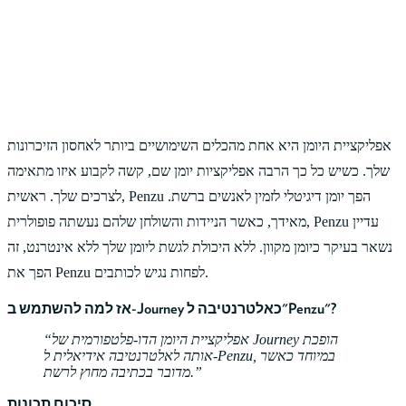
אפליקציית היומן היא אחת מהכלים השימושיים ביותר לאחסון הזיכרונות
שלך. כשיש כל כך הרבה אפליקציות יומן שם, קשה לקבוע איזו מתאימה
לצרכים שלך. ראשית, Penzu הפך יומן דיגיטלי לזמין לאנשים ברשת.
מאידך, כאשר הניידות והשולחן שלהם נעשתה פופולרית, Penzu עדיין
נשאר בעיקר כיומן מקוון. ללא היכולת לגשת ליומן שלך ללא אינטרנט, זה
הפך את Penzu לפחות נגיש לכותבים.
אז למה להשתמש ב-Journey כאלטרנטיבה ל"Penzu"?
אפליקציית היומן הדו-פלטפורמית של Journey הופכת
אותה לאלטרנטיבה אידיאלית ל-Penzu, במיוחד כאשר
מדובר בכתיבה מחוץ לרשת.
סיכום תכונות