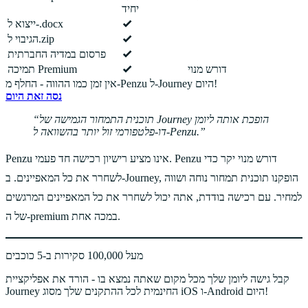
יחיד
ייצוא ל-.docx
הגיבוי ל.zip
פרסום במדיה החברתית
דורש מנוי
תמיכה Premium
אין זמן כמו ההווה - החלף מ-Penzu ל-Journey היום!
נסה זאת היום
תוכנית התמחור הגמישה של Journey הופכת אותה ליומן
דו-פלטפורמי זול יותר בהשוואה ל-Penzu.
Penzu אינו מציע רישיון רכישה חד פעמי. Penzu דורש מנוי יקר כדי
לשחרר את כל המאפיינים. ב-Journey, הופקנו תוכנית תמחור נוחה ושווה
למחיר. עם רכישה בודדת, אתה יכול לשחרר את כל המאפיינים המרגשים
של ה-premium במכה אחת.
מעל 100,000 סקירות ב-5 כוכבים
קבל גישה ליומן שלך מכל מקום שאתה נמצא בו - הורד את אפליקציית
Journey החינמית לכל ההתקנים שלך מסוג iOS ו-Android היום!