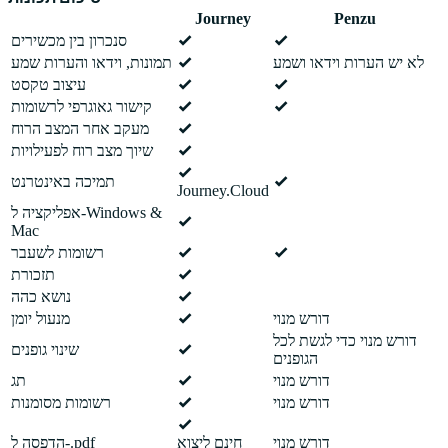
Journey
Penzu
סנכרון בין מכשירים
לא יש הערות וידאו ושמע
תמונות, וידאו והערות שמע
עיצוב טקסט
קישור גאוגרפי לרשומות
מעקב אחר המצב הרוח
שיוך מצב רוח לפעילויות
תמיכה באינטרנט
Journey.Cloud
אפליקציה ל-Windows &
Mac
רשומות לשעבר
תזכורת
נושא כהה
דורש מנוי
מנעול יומן
דורש מנוי כדי לגשת לכל
שינוי גופנים
הגופנים
דורש מנוי
תג
דורש מנוי
רשומות מסומנות
דורש מנוי
חינם ליצוא
הדפסה ל-.pdf