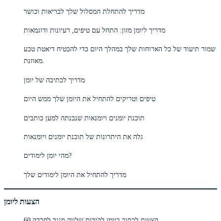
מדריך להתחלת המסלול שלך לבריאות וכושר
מדריך ליומן מזון: התחל עם טיפים, רעיונות ודוגמאות
שמור תיעוד של כל הארוחות שלך במהלך היום כדי להבטיח דיאטת טבע
מאוזנת.
מדריך לכתיבה של יומן
טיפים וטריקים להתחיל את היומן שלך ממש היום
תוכנת יומנים ויומנאות שנבנתה למען כותבים
גלה את היתרונות של תוכנת יומנים ויומנאות
מהי יומן לימודים?
מדריך להתחיל את היומן לימודים שלך
הצעות ליומן
60 הצעות לכתוב ביומן לקידום שלווה מנגד לחרדה