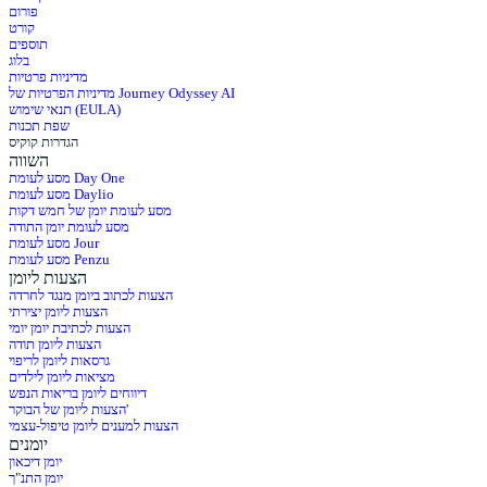
פורום
קורט
תוספים
בלוג
מדיניות פרטיות
מדיניות הפרטיות של Journey Odyssey AI
תנאי שימוש (EULA)
שפת תכנות
הגדרות קוקיס
השווה
מסע לעומת Day One
מסע לעומת Daylio
מסע לעומת יומן של חמש דקות
מסע לעומת יומן התודה
מסע לעומת Jour
מסע לעומת Penzu
הצעות ליומן
הצעות לכתוב ביומן מנגד לחרדה
הצעות ליומן יצירתי
הצעות לכתיבת יומן יומי
הצעות ליומן תודה
גרסאות ליומן לריפוי
מציאות ליומן לילדים
דיווחים ליומן בריאות הנפש
הצעות ליומן של הבוקר'
הצעות למענים ליומן טיפול-עצמי
יומנים
יומן דיכאון
יומן התנ"ך