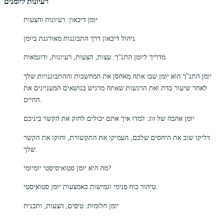
רעיונות ליומנים
יומן דיכאון: רעיונות והצעות
ניהול דיכאון דרך התבוננות מאורגנת ביומן.
מדריך ליומן התנ"ך: עצות, הצעות, רעיונות, ודוגמאות
יומן התנ"ך הוא יומן שבו אתה מאחסן את המחשבות וההתבוננויות שלך
לאחר שיעור בדת ואת הרגשות שאתה מרגיש בנושאים המעניינים את
החיים.
יומן אהבה של זוג: למדו איך אתם יכולים לחזק את הקשר ביניכם
דליקו שוב את היחסים שלכם, העמיקו את התקשורת, וחזקו את הקשר
שלך.
מה היא יומן סטואיסיסטי יומיומי?
טיהור כוח פנימי וגמישות באמצעות יומן סטואיסטי.
יומן חלומות: טיפים, הצעות, ותבנית