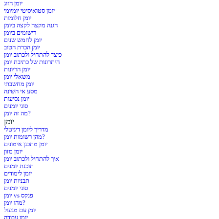
יומן הזוג
יומן סטואיסיטי יומיומי
יומן חלומות
הגנה מקצה לקצה ביומן
רישומים ביומן
יומן לחמש שנים
יומן הכרת הטוב
כיצד להתחיל ולכתוב יומן
היתרונות של כתיבת יומן
יומן הריונות
משאלי יומן
יומן מחשבתי
מסע אי השינה
יומן נסיעות
סוגי יומנים
מה זה יומן?
יומן
מדריך ליומן דיגיטלי
מהן רשומות יומן?
יומן מתכנן אימונים
יומן מזון
איך להתחיל ולכתוב יומן
תוכנת יומנים
יומן לימודים
תבניות יומן
סוגי יומנים
יומן vs פנקס
מהו יומן?
יומן עם מנעול
יומן עבודה