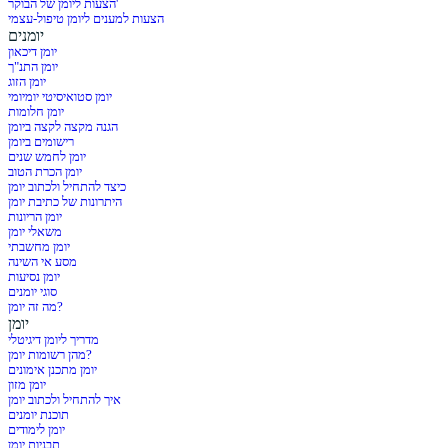
הצעות ליומן של הבוקר'
הצעות למענים ליומן טיפול-עצמי
יומנים
יומן דיכאון
יומן התנ"ך
יומן הזוג
יומן סטואיסיטי יומיומי
יומן חלומות
הגנה מקצה לקצה ביומן
רישומים ביומן
יומן לחמש שנים
יומן הכרת הטוב
כיצד להתחיל ולכתוב יומן
היתרונות של כתיבת יומן
יומן הריונות
משאלי יומן
יומן מחשבתי
מסע אי השינה
יומן נסיעות
סוגי יומנים
מה זה יומן?
יומן
מדריך ליומן דיגיטלי
מהן רשומות יומן?
יומן מתכנן אימונים
יומן מזון
איך להתחיל ולכתוב יומן
תוכנת יומנים
יומן לימודים
תבניות יומן