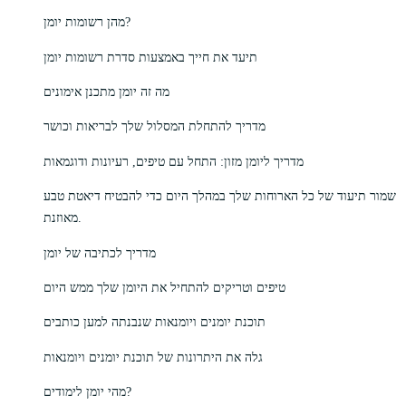
מהן רשומות יומן?
תיעד את חייך באמצעות סדרת רשומות יומן
מה זה יומן מתכנן אימונים
מדריך להתחלת המסלול שלך לבריאות וכושר
מדריך ליומן מזון: התחל עם טיפים, רעיונות ודוגמאות
שמור תיעוד של כל הארוחות שלך במהלך היום כדי להבטיח דיאטת טבע
מאוזנת.
מדריך לכתיבה של יומן
טיפים וטריקים להתחיל את היומן שלך ממש היום
תוכנת יומנים ויומנאות שנבנתה למען כותבים
גלה את היתרונות של תוכנת יומנים ויומנאות
מהי יומן לימודים?