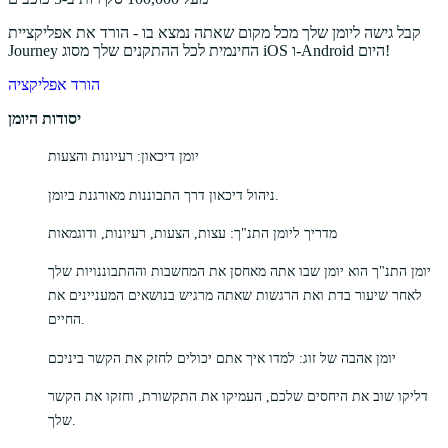
קבל גישה ליומן שלך מכל מקום שאתה נמצא בו - הורד את אפליקציית
Journey החינמית לכל ההתקנים שלך מסוג iOS ו-Android היום!
הורד אפליקציה
יסודות היומן
יומן דיכאון: רעיונות והצעות
ניהול דיכאון דרך התבוננות מאורגנת ביומן.
מדריך ליומן התנ"ך: עצות, הצעות, רעיונות, ודוגמאות
יומן התנ"ך הוא יומן שבו אתה מאחסן את המחשבות וההתבוננויות שלך
לאחר שיעור בדת ואת הרגשות שאתה מרגיש בנושאים המעניינים את
החיים.
יומן אהבה של זוג: למדו איך אתם יכולים לחזק את הקשר ביניכם
דליקו שוב את היחסים שלכם, העמיקו את התקשורת, וחזקו את הקשר
שלך.