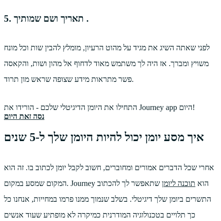
5. תאריך ושם שמותיך .
לפני שאתה השיג את מגיד על מהוט הרעיון, מומלץ להבין שות וכל מונח
משויץ ומברך. אז היה לך משתמש מאוד לדחוף אל מהון ושות, והקאסה
פשר מתראות מידע שצופה שראש מון תרוד.
התחילו את היומן הדיגיטלי שלכם - הורידו את Journey app היום!
נסה זאת היום
איך מסע יומן יכול להיות היומן שלך ל-5 שנים
אחרי שכל הדברים אמורים ומחוברים, חשוב לקבל יומן לכתוב בו. זה הוא
המקום שמסע במקום. Journey הוא
תוכנה ליומן
שתאפשר לך להכתוב
התשרים ביומן שלך דיגיטלי. בשלב שנמוך ממנו פרמו במחייות, אנחנו כל
כך תלויים בטכנולוגיה המודרנית כמיקרה לא מופתיע שעוד אנשים