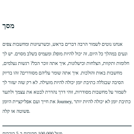
מסך
אנחנו נוטים לשמור הרבה דברים בראש, וכשרעיונות ומחשבות צפים
ונעים במהלך כל היום, זה יכול להיות מופלג ומעמיס בשלב מסוים. יש לך
חלומות ותקוות, הצלחות וכישלונות, איך אתה זוכר הכל? רגשות נעלמים,
מחשבות באות והולכות. איך אתה שומר עליהם מסודרים? זהו בדיוק
הסיבה שבגללה כתיבת יומן יכולה להיות מועילה. לא רק שזה יעזור לך
לשמור על מחשבות מסודרות, זוהי דרך נהדרת לבטא את עצמך ולתעד
את חייך ועם אפליקציית היומן Journey, כתיבת יומן לא יכולה להיות יותר
פשוטה או קלה.
מעל 100,000 סקירות ב-5 כוכבים