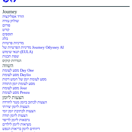
Journey
הורד אפליקציה
שולחן עזרה
פורום
קורט
תוספים
בלוג
מדיניות פרטיות
מדיניות הפרטיות של Journey Odyssey AI
תנאי שימוש (EULA)
שפת תכנות
הגדרות קוקיס
השווה
מסע לעומת Day One
מסע לעומת Daylio
מסע לעומת יומן של חמש דקות
מסע לעומת יומן התודה
מסע לעומת Jour
מסע לעומת Penzu
הצעות ליומן
הצעות לכתוב ביומן מנגד לחרדה
הצעות ליומן יצירתי
הצעות לכתיבת יומן יומי
הצעות ליומן תודה
גרסאות ליומן לריפוי
מציאות ליומן לילדים
דיווחים ליומן בריאות הנפש