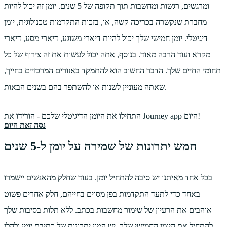
ומרגשים, רגשות ומחשבות תוך תקופה של 5 שנים. יומן זה יכול להיות
מחברת שנקשרה בכריכה קשה, או, בזכות התקדמות טכנולוגית, יומן
דיגיטלי. יומן חמישי שלך יכול להיות
דיארי משוגע
,
דיארי מסע
,
דיארי
מקרא
ועוד הרבה מאוד. בנוסף, אתה יכול לעשות את זה צירוף של כל
תחומי החיים שלך. הדבר החשוב הוא להתמקד באזורים המרכזיים בחייך,
שאתה מעוניין לשנות או להשתפר בהם בשנים הבאות.
התחילו את היומן הדיגיטלי שלכם - הורידו את Journey app היום!
נסה זאת היום
חמש יתרונות של שמירה על יומן ל-5 שנים
בכל אחד מאיתנו יש סיבה להתחיל יומן. בעוד שחלק מהאנשים יישמרו
באחד כדי לתעד התקדמות בפן מסוים בחייהם, חלק אחרים פשוט
אוהבים את הרעיון של שימור מחשבות בכתב. ללא תלות בסיבות שלך
להתחיל את היומן החמישי שלך, יש המון
יתרונות של כתיבת יומן
ולהלן