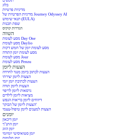
תוספים
בלוג
מדיניות פרטיות
מדיניות הפרטיות של Journey Odyssey AI
תנאי שימוש (EULA)
שפת תכנות
הגדרות קוקיס
השווה
מסע לעומת Day One
מסע לעומת Daylio
מסע לעומת יומן של חמש דקות
מסע לעומת יומן התודה
מסע לעומת Jour
מסע לעומת Penzu
הצעות ליומן
הצעות לכתוב ביומן מנגד לחרדה
הצעות ליומן יצירתי
הצעות לכתיבת יומן יומי
הצעות ליומן תודה
גרסאות ליומן לריפוי
מציאות ליומן לילדים
דיווחים ליומן בריאות הנפש
הצעות ליומן של הבוקר'
הצעות למענים ליומן טיפול-עצמי
יומנים
יומן דיכאון
יומן התנ"ך
יומן הזוג
יומן סטואיסיטי יומיומי
יומן חלומות