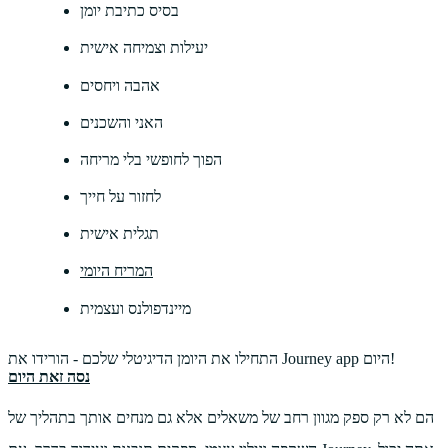
בסיס כתיבת יומן
יעילות וצמיחה אישית
אהבה ויחסים
האני והשכנים
הפוך לחופשי בלי מריחה
לחזור על חייך
תגלית אישית
המריח היומי
מיינדפולנס ועצמית
התחילו את היומן הדיגיטלי שלכם - הורידו את Journey app היום!
נסה זאת היום
הם לא רק ספק מגוון רחב של משאלים אלא גם מנחים אותך בתהליך של