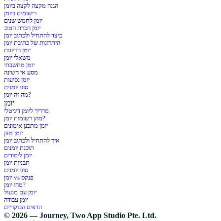
הגנה מקצה לקצה ביומן
רישומים ביומן
יומן לחמש שנים
יומן הכרת הטוב
כיצד להתחיל ולכתוב יומן
היתרונות של כתיבת יומן
יומן הריונות
משאלי יומן
יומן מחשבתי
מסע אי השינה
יומן נסיעות
סוגי יומנים
מה זה יומן?
יומן
מדריך ליומן דיגיטלי
מהן רשומות יומן?
יומן מתכנן אימונים
יומן מזון
איך להתחיל ולכתוב יומן
תוכנת יומנים
יומן לימודים
תבניות יומן
סוגי יומנים
יומן vs פנקס
מהו יומן?
יומן עם מנעול
יומן עבודה
הדפים הבוקריים
© 2026 — Journey, Two App Studio Pte. Ltd.