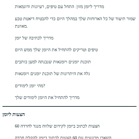
מדריך ליומן מזון: התחל עם טיפים, רעיונות ודוגמאות
שמור תיעוד של כל הארוחות שלך במהלך היום כדי להבטיח דיאטת טבע
מאוזנת.
מדריך לכתיבה של יומן
טיפים וטריקים להתחיל את היומן שלך ממש היום
תוכנת יומנים ויומנאות שנבנתה למען כותבים
גלה את היתרונות של תוכנת יומנים ויומנאות
מהי יומן לימודים?
מדריך להתחיל את היומן לימודים שלך
הצעות ליומן
60 הצעות לכתוב ביומן לקידום שלווה מנגד לחרדה
השארו מרוגעים עם 60 הצעות לכתוב ביומן להקלת חרדה.