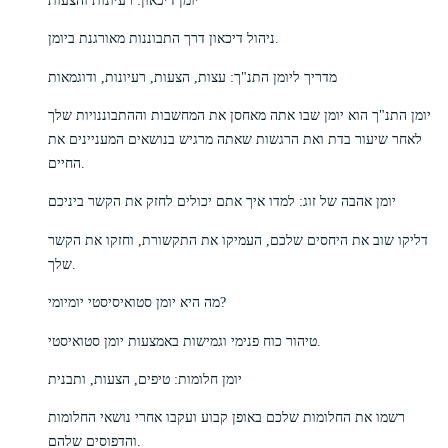
ניהול דיכאון דרך התבוננות מאורגנת ביומן.
מדריך ליומן התנ"ך: עצות, הצעות, רעיונות, ודוגמאות
יומן התנ"ך הוא יומן שבו אתה מאחסן את המחשבות וההתבוננויות שלך
לאחר שיעור בדת ואת הרגשות שאתה מרגיש בנושאים המעניינים את
החיים.
יומן אהבה של זוג: למדו איך אתם יכולים לחזק את הקשר ביניכם
דליקו שוב את היחסים שלכם, העמיקו את התקשורת, וחזקו את הקשר
שלך.
מה היא יומן סטואיסיסטי יומיומי?
טיהור כוח פנימי וגמישות באמצעות יומן סטואיסטי.
יומן חלומות: טיפים, הצעות, ותבנית
רשמו את החלומות שלכם באופן קבוע ועקבו אחרי נושאי החלומות
והדפוסים שלהם.