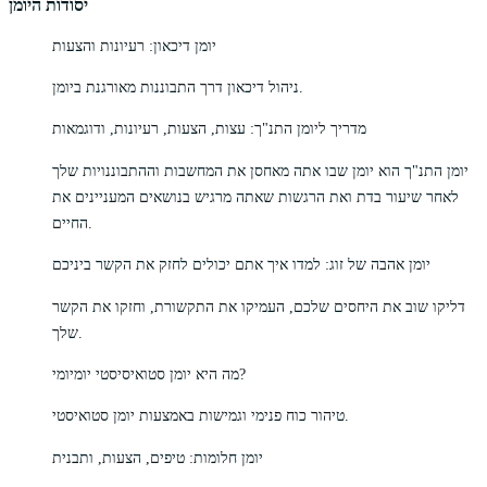
יסודות היומן
יומן דיכאון: רעיונות והצעות
ניהול דיכאון דרך התבוננות מאורגנת ביומן.
מדריך ליומן התנ"ך: עצות, הצעות, רעיונות, ודוגמאות
יומן התנ"ך הוא יומן שבו אתה מאחסן את המחשבות וההתבוננויות שלך
לאחר שיעור בדת ואת הרגשות שאתה מרגיש בנושאים המעניינים את
החיים.
יומן אהבה של זוג: למדו איך אתם יכולים לחזק את הקשר ביניכם
דליקו שוב את היחסים שלכם, העמיקו את התקשורת, וחזקו את הקשר
שלך.
מה היא יומן סטואיסיסטי יומיומי?
טיהור כוח פנימי וגמישות באמצעות יומן סטואיסטי.
יומן חלומות: טיפים, הצעות, ותבנית