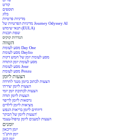
קורט
תוספים
בלוג
מדיניות פרטיות
מדיניות הפרטיות של Journey Odyssey AI
תנאי שימוש (EULA)
שפת תכנות
הגדרות קוקיס
השווה
מסע לעומת Day One
מסע לעומת Daylio
מסע לעומת יומן של חמש דקות
מסע לעומת יומן התודה
מסע לעומת Jour
מסע לעומת Penzu
הצעות ליומן
הצעות לכתוב ביומן מנגד לחרדה
הצעות ליומן יצירתי
הצעות לכתיבת יומן יומי
הצעות ליומן תודה
גרסאות ליומן לריפוי
מציאות ליומן לילדים
דיווחים ליומן בריאות הנפש
הצעות ליומן של הבוקר'
הצעות למענים ליומן טיפול-עצמי
יומנים
יומן דיכאון
יומן התנ"ך
יומן הזוג