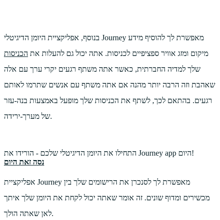
בנוסף, אפליקציית היומן הדיגיטלי Journey מאפשרת לך להוסיף מידע
מיקום ומזג אוויר ספציפיים לכניסות. אתה יכול גם להעלות את
הכניסות
שלך למדיה החברתית, כאשר אתה משתף רגעים יקרי ערך עם אלה
שאהבת וזה הרבה יותר מהנה אם אתה משתף עם אנשים שתרמו לאותם
רגעים. בהתאם לכך, לשתף את הכניסות שלך מופעל באמצעות בנה-עזר
של מערך-ירידה.
התחילו את היומן הדיגיטלי שלכם - הורידו את Journey app היום!
נסה זאת היום
אפליקציית Journey מאפשרת לך לסנכרן את הרישומים שלך בין
מכשירים ומדוף שונים. זה אומר שאתה יכול לקחת את היומן שלך איתך
לאן שאתה הולך.