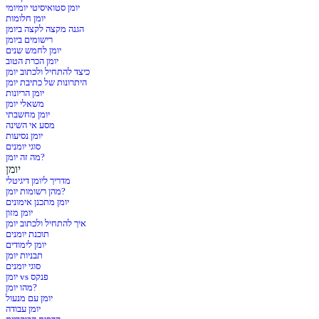
יומן סטואיסיטי יומיומי
יומן חלומות
הגנה מקצה לקצה ביומן
רישומים ביומן
יומן לחמש שנים
יומן הכרת הטוב
כיצד להתחיל ולכתוב יומן
היתרונות של כתיבת יומן
יומן הריונות
משאלי יומן
יומן מחשבתי
מסע אי השינה
יומן נסיעות
סוגי יומנים
מה זה יומן?
יומן
מדריך ליומן דיגיטלי
מהן רשומות יומן?
יומן מתכנן אימונים
יומן מזון
איך להתחיל ולכתוב יומן
תוכנת יומנים
יומן לימודים
תבניות יומן
סוגי יומנים
יומן vs פנקס
מהו יומן?
יומן עם מנעול
יומן עבודה