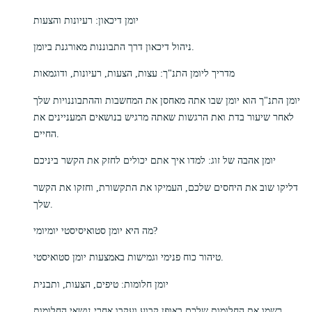
יומן דיכאון: רעיונות והצעות
ניהול דיכאון דרך התבוננות מאורגנת ביומן.
מדריך ליומן התנ"ך: עצות, הצעות, רעיונות, ודוגמאות
יומן התנ"ך הוא יומן שבו אתה מאחסן את המחשבות וההתבוננויות שלך
לאחר שיעור בדת ואת הרגשות שאתה מרגיש בנושאים המעניינים את
החיים.
יומן אהבה של זוג: למדו איך אתם יכולים לחזק את הקשר ביניכם
דליקו שוב את היחסים שלכם, העמיקו את התקשורת, וחזקו את הקשר
שלך.
מה היא יומן סטואיסיסטי יומיומי?
טיהור כוח פנימי וגמישות באמצעות יומן סטואיסטי.
יומן חלומות: טיפים, הצעות, ותבנית
רשמו את החלומות שלכם באופן קבוע ועקבו אחרי נושאי החלומות