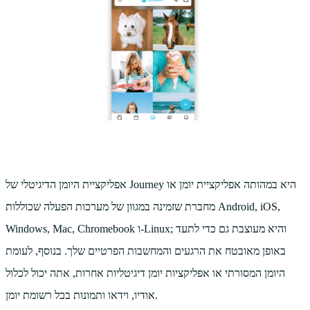
אפליקציית היומן הדיגיטלי של Journey היא במהותה אפליקציית יומן או
מחברת שזמינה במגוון של מערכות הפעלה שכוללות Android, iOS,
Windows, Mac, Chromebook ו-Linux; והיא מעוצבת גם כדי לתעד
באופן מאובטח את הרגעים והמחשבות הפרטיים שלך. בנוסף, לעומת
היומן המסורתי או אפליקציות יומן דיגיטליות אחרות, אתה יכול לכלול
אודיו, וידאו ותמונות בכל רשומת יומן.