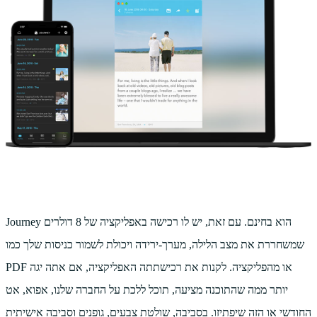
Journey הוא בחינם. עם זאת, יש לו רכישה באפליקציה של 8 דולרים
שמשחררת את מצב הלילה, מערך-ירידה ויכולת לשמור כניסות שלך כמו
PDF או מהפליקציה. לקנות את רכישתתה האפליקציה, אם אתה יגה
יותר ממה שהתוכנה מציעה, תוכל ללכת על החברה שלנו, אפוא, אט
החודשי או הזה שיפתיזו. בסביבה, שולטת צבעים, גופנים וסביבה אישיתית