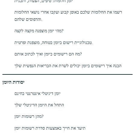
יומן חלומות: טיפים, הצעות, ותבנית
רשמו את החלומות שלכם באופן קבוע ועקבו אחרי נושאי החלומות
והדפוסים שלהם.
מהי יומן מוצפנה מקצה לקצה?
טכנולוגיית רישום ביומן בטוחה, מוצפנת ופרטית.
מה הם רישומים ביומן ואיך לכתוב אותם?
הבנה איך רישומים ביומן יכולים לשרת את הבריאות הנפשית שלך
יסודות היומן
יומן דיגיטלי אינטרנטי בחינם
התחל את היומן הדיגיטלי שלך
מהן רשומות יומן?
תיעד את חייך באמצעות סדרת רשומות יומן