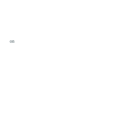
Unsplash
on
פטריס