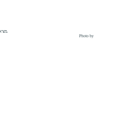
מציאות מעוררות השראה בילדים לכתוב באופן יצירתי על מגוון נושאים מידי יום.
יה פרודנטה
Photo by