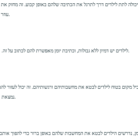
ולה לתת לילדים דרך לתרגל את הכתיבה שלהם באופן קבוע. זה מחזק את או
עוזר להם לחקור סגנונות כתיבה שונים ולשפר את יכולת הכתיבה הכללית שלהם.
לילדים יש דמיון ללא גבולות, וכתיבת יומן מאפשרת להם לכתוב על זה. היצירתיות הזו יכולה לשמש ככלי חשוב במאמצים להבא ומצבי פתרון בעיות.
הכיל מקום בטוח לילדים לבטא את מחשבותיהם ורגשותיהם. זה יכול לעזור להם
נמצאת בשימוש בתור כלי טיפולי מכיוון שהוא מעודד בחינה פנימית ומודעות עצמית.
ן, נדרשים הילדים לבטא את המחשבות שלהם באופן ברור כדי להפוך אותם ל