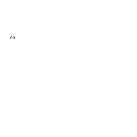
avery
on
Unsplash