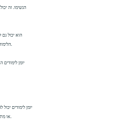
הגשימו. זה יכו
הוא יכול גם 
הלימוד שלהם. בדרך זו, יומן לימודים יכול להישאר מסמך שמתרחב באופן עקבי ואיטי שבו תלמידים כותבים כדי לתעד ולעקוב אחרי התקדמות הלמידה שלהם.
יומן לימודים 
יומן לימודים יכול
או מתוך חומר קריאה. זה יכול גם להיות דרך נהדרת להביט חזרה לתהליך הלמידה שלהם - מה עובד בשבילם ומה לא, כך שהם יכולים לעשות שינויים כשצריך.