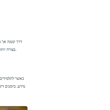
דרך קטנה אך מ
בצורה יותר יעילה בכיתה אם הם ינקו את הראש שלהם מדברים (לדוגמה, "מטלת אנגלית המועד ליום חמישי" ו"שיעורי שחייה בערב יום שני") ויעבירו אותם ליומן.
כאשר לתלמידים י
מידע. ביומנים ד