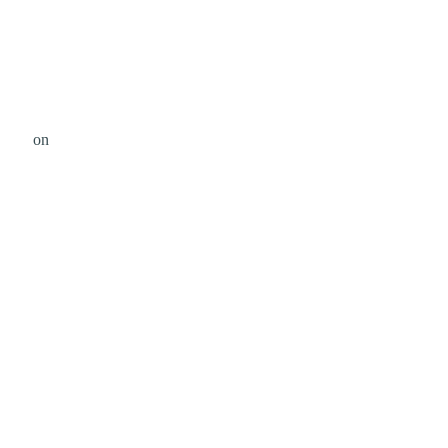
ermel
on
Unsplash