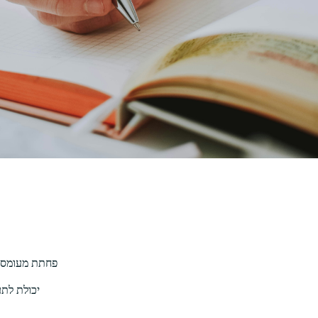
פחתת מעומס מ
יכולת לת