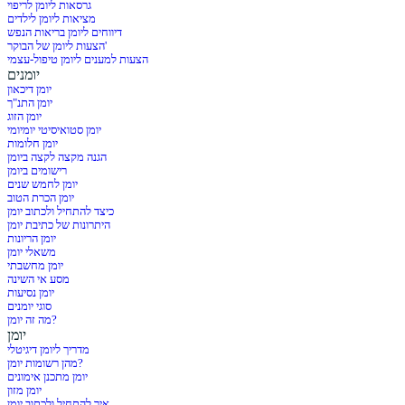
גרסאות ליומן לריפוי
מציאות ליומן לילדים
דיווחים ליומן בריאות הנפש
הצעות ליומן של הבוקר'
הצעות למענים ליומן טיפול-עצמי
יומנים
יומן דיכאון
יומן התנ"ך
יומן הזוג
יומן סטואיסיטי יומיומי
יומן חלומות
הגנה מקצה לקצה ביומן
רישומים ביומן
יומן לחמש שנים
יומן הכרת הטוב
כיצד להתחיל ולכתוב יומן
היתרונות של כתיבת יומן
יומן הריונות
משאלי יומן
יומן מחשבתי
מסע אי השינה
יומן נסיעות
סוגי יומנים
מה זה יומן?
יומן
מדריך ליומן דיגיטלי
מהן רשומות יומן?
יומן מתכנן אימונים
יומן מזון
איך להתחיל ולכתוב יומן