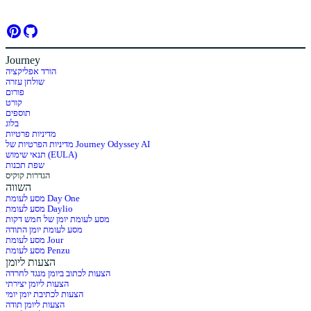
Journey
הורד אפליקציה
שולחן עזרה
פורום
קורט
תוספים
בלוג
מדיניות פרטיות
מדיניות הפרטיות של Journey Odyssey AI
תנאי שימוש (EULA)
שפת תכנות
הגדרות קוקיס
השווה
מסע לעומת Day One
מסע לעומת Daylio
מסע לעומת יומן של חמש דקות
מסע לעומת יומן התודה
מסע לעומת Jour
מסע לעומת Penzu
הצעות ליומן
הצעות לכתוב ביומן מנגד לחרדה
הצעות ליומן יצירתי
הצעות לכתיבת יומן יומי
הצעות ליומן תודה