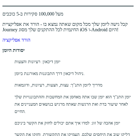
מעל 100,000 סקירות ב-5 כוכבים
קבל גישה ליומן שלך מכל מקום שאתה נמצא בו - הורד את אפליקציית
Journey החינמית לכל ההתקנים שלך מסוג iOS ו-Android היום!
הורד אפליקציה
יסודות היומן
יומן דיכאון: רעיונות והצעות
ניהול דיכאון דרך התבוננות מאורגנת ביומן.
מדריך ליומן התנ"ך: עצות, הצעות, רעיונות, ודוגמאות
יומן התנ"ך הוא יומן שבו אתה מאחסן את המחשבות וההתבוננויות שלך
לאחר שיעור בדת ואת הרגשות שאתה מרגיש בנושאים המעניינים את
החיים.
יומן אהבה של זוג: למדו איך אתם יכולים לחזק את הקשר ביניכם
דליקו שוב את היחסים שלכם, העמיקו את התקשורת, וחזקו את הקשר