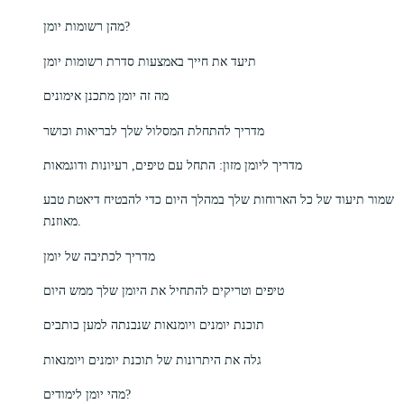
מהן רשומות יומן?
תיעד את חייך באמצעות סדרת רשומות יומן
מה זה יומן מתכנן אימונים
מדריך להתחלת המסלול שלך לבריאות וכושר
מדריך ליומן מזון: התחל עם טיפים, רעיונות ודוגמאות
שמור תיעוד של כל הארוחות שלך במהלך היום כדי להבטיח דיאטת טבע
מאוזנת.
מדריך לכתיבה של יומן
טיפים וטריקים להתחיל את היומן שלך ממש היום
תוכנת יומנים ויומנאות שנבנתה למען כותבים
גלה את היתרונות של תוכנת יומנים ויומנאות
מהי יומן לימודים?